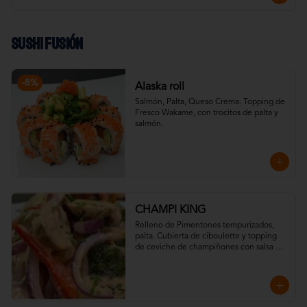
Sushi Fusión
-
8
%
Alaska roll
Salmón, Palta, Queso Crema. Topping de 
Fresco Wakame, con trocitos de palta y 
salmón.
CHAMPI KING
Relleno de Pimentones tempurizados, 
palta. Cubierta de ciboulette y topping 
de ceviche de champiñones con salsa 
acevichada (vegguie), shichimi y camote 
chip.