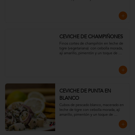
Acompañado de chips de plátano y 
crujientes hilos de  camote.
CEVICHE DE CHAMPIÑONES
Finos cortes de champiñón en leche de 
tigre (vegetariana)  con cebolla morada, 
ají amarillo, pimentón y un toque de 
cilantro. Acompañado con chips de 
plátano verde.
CEVICHE DE PUNTA EN
BLANCO
Cubos de pescado blanco, macerado en 
leche de tigre con cebolla morada, ají 
amarillo, pimentón y un toque de 
cilantro. Acompañado con chips de 
plátano verde.