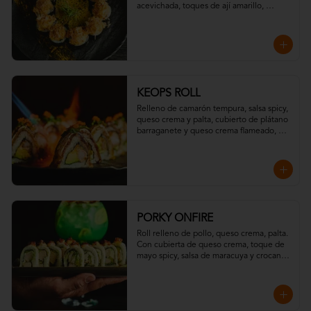
acevichada, toques de ají amarillo, 
chispas de tempura y hojuelas de 
"katsuobushi".
KEOPS ROLL
Relleno de camarón tempura, salsa spicy, 
queso crema y palta, cubierto de plátano 
barraganete y queso crema flameado, 
con topping de wakame y massago
PORKY ONFIRE
Roll relleno de pollo, queso crema, palta. 

Con cubierta de queso crema, toque de 
mayo spicy, salsa de maracuya y crocante 
de tocino.

Todo resaltado con un toque ahumado 
flameado