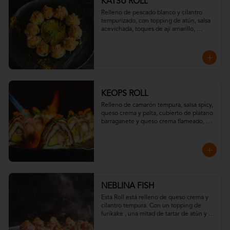
KATSU ROLL
Relleno de pescado blanco y cilantro 
tempurizado, con topping de atún, salsa 
acevichada, toques de ají amarillo, 
chispas de tempura y hojuelas de 
"katsuobushi".
KEOPS ROLL
Relleno de camarón tempura, salsa spicy, 
queso crema y palta, cubierto de plátano 
barraganete y queso crema flameado, 
con topping de wakame y massago
NEBLINA FISH
Esta Roll está relleno de queso crema y 
cilantro tempura. Con un topping de  
furikake , una mitad de tartar de atún y la 
otra con salmón toques de eneldo y todo 