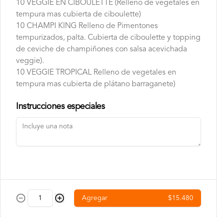
10 VEGGIE EN CIBOULETTE (Relleno de vegetales en
Doble o nada
tempura mas cubierta de ciboulette)
Pan, DOBLE CARNE smash de 120g, 
DOBLE QUESO americano, lechuga, 
10 CHAMPI KING Relleno de Pimentones
cebolla, pepinillos y salsa big.
tempurizados, palta. Cubierta de ciboulette y topping
de ceviche de champiñones con salsa acevichada
veggie).
10 VEGGIE TROPICAL Relleno de vegetales en
tempura mas cubierta de plátano barraganete)
Red Peppers
Pan, carne smash de 120g, queso 
Instrucciones especiales
americano, pimentones rojos dulces, 
tocino crocante y salsa spicy (levemente 
picante).
Bebestibles
Agregar
$15.480
Agua Mineral