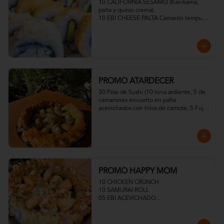
10 CALIFORNIA SESAMO (Kanikama, 
palta y queso crema).

10 EBI CHEESE PALTA Camarón tempura, 
palta y queso crema)

10 TORI FURAI TEMPURA (Pollo 
apanado, queso crema y cebollín)

10 TORI PANKO (Pollo, queso crema y 
cebollín)
PROMO ATARDECER
30 Pzas de Sushi (10 tuna ardiente, 5 de 
camarones envuelto en palta 
acevichados con hilos de camote, 5 Fuji 
Roll, 10 Sake Acevichados
PROMO HAPPY MOM
10 CHICKEN CRUNCH

10 SAMURAI ROLL

05 EBI ACEVICHADO

05 EBI TROPICAL

MEDIA ENSALADA DINAMITA

05 GYOSAS