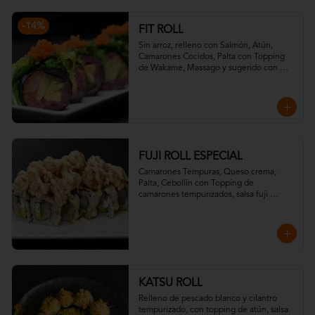
-
14
%
FIT ROLL
Sin arroz, relleno con Salmón, Atún, 
Camarones Cocidos, Palta con Topping 
de Wakame, Massago y sugerido con 
salsa ponzu.
FUJI ROLL ESPECIAL
Camarones Tempuras, Queso crema, 
Palta, Cebollin con Topping de 
camarones tempurizados, salsa fuji 
(mostaza, miel) y salsa teriyaki.
KATSU ROLL
Relleno de pescado blanco y cilantro 
tempurizado, con topping de atún, salsa 