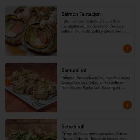
Salmon Tentacion
Futomaki con base de plátano frito 
(barraganete), mix de salmón fresco y 
salmón ahumado, palta y queso crema 
frito en Nori panko y Topping de Salsa 
Dinamita y Teriyaki.
Samurai roll
Reineta  Tempurizada, Salmon Ahumado, 
Queso Crema y Cebollin. Envuelto en 
Nori frito en Panko con Topping de 
Crispy de camarones, Kanikama, salsa fuji 
y salsa teriyaki.
Sensei roll
Crispy de Camarones apanados, Queso 
Crema, Cebollín, Toque de Locura con 