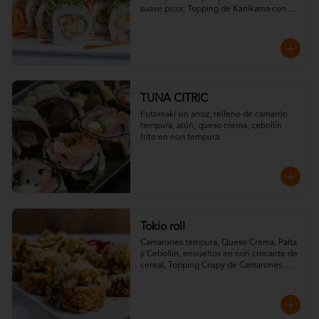
suave picor, Topping de Kanikama con 
Wakame y Salsa Teriyaki.
TUNA CITRIC
Futomaki sin arroz, relleno de camarón 
tempura, atún, queso crema, cebollín 
frito en nori tempura.
Tokio roll
Camarones tempura, Queso Crema, Palta 
y Cebollin, envueltos en nori crocante de 
cereal, Topping Crispy de Camarones. 
Salsa Fuji y Salsa Teriyaki.