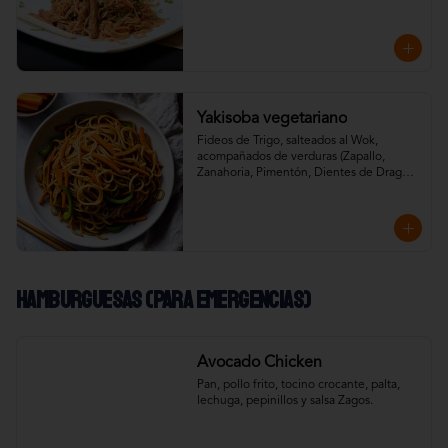
aderezados con especias de la casa, salsa 
soya, teriyaki y aceite de sésamo.
Yakisoba vegetariano
Fideos de Trigo, salteados al Wok, 
acompañados de verduras (Zapallo, 
Zanahoria, Pimentón, Dientes de Dragón) 
aderezados con especias de la casa, salsa 
soya, teriyaki y aceite de sésamo.
Hamburguesas (Para emergencias)
Avocado Chicken
Pan, pollo frito, tocino crocante, palta, 
lechuga, pepinillos y salsa Zagos.