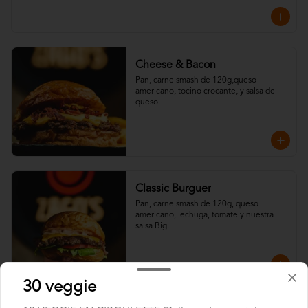
Cheese & Bacon
Pan, carne smash de 120g,queso 
americano, tocino crocante, y salsa de 
queso.
Classic Burguer
Pan, carne smash de 120g, queso 
americano, lechuga, tomate y nuestra 
salsa Big.
30 veggie