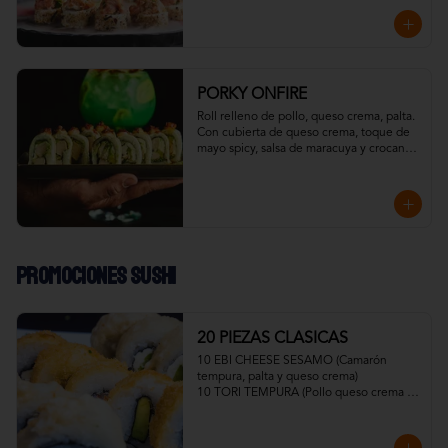
esto ahumado en frío con madera de 
roble.
PORKY ONFIRE
Roll relleno de pollo, queso crema, palta. 

Con cubierta de queso crema, toque de 
mayo spicy, salsa de maracuya y crocante 
de tocino.

Todo resaltado con un toque ahumado 
flameado
Promociones Sushi
20 PIEZAS CLASICAS
10 EBI CHEESE SESAMO (Camarón 
tempura, palta y queso crema)

10 TORI TEMPURA (Pollo queso crema y 
cebollín)