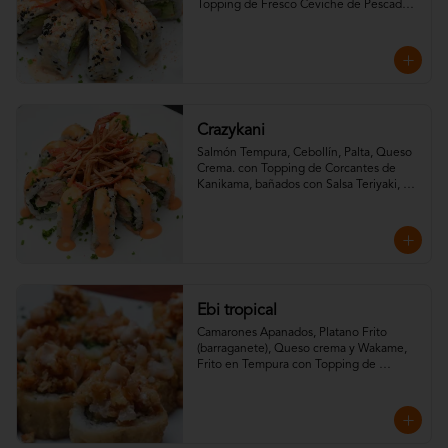
Topping de Fresco Ceviche de Pescado 
Blanco.
Crazykani
Salmón Tempura, Cebollín, Palta, Queso 
Crema. con Topping de Corcantes de 
Kanikama, bañados con Salsa Teriyaki, 
toques de Maracuya y Mayo Spicy.
Ebi tropical
Camarones Apanados, Platano Frito 
(barraganete), Queso crema y Wakame, 
Frito en Tempura con Topping de 
camarones crispy, salsa spicy y salsa 
teriyaki.