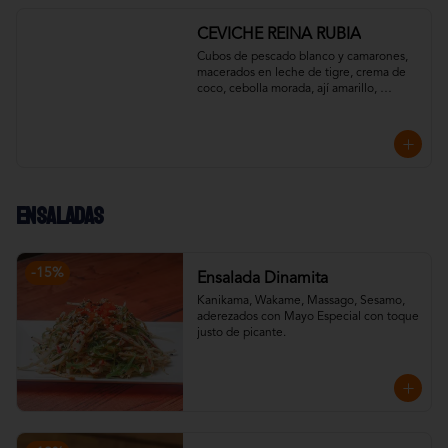
CEVICHE REINA RUBIA
Cubos de pescado blanco y camarones, 
macerados en leche de tigre, crema de 
coco, cebolla morada, ají amarillo, 
pimentón y un toque de cilantro. 
Acompañado con chips de plátano verde.
Ensaladas
-
15
%
Ensalada Dinamita
Kanikama, Wakame, Massago, Sesamo, 
aderezados con Mayo Especial con toque 
justo de picante.