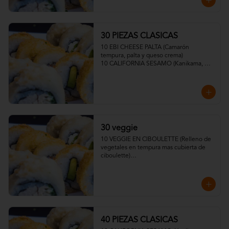
30 PIEZAS CLASICAS
10 EBI CHEESE PALTA (Camarón 
tempura, palta y queso crema)

10 CALIFORNIA SESAMO (Kanikama, 
palta y queso crema)

10 VEGGIE CRUNCH PALTA, SESAMO O 
TEMPURA (Mix de zapallo, zanahoria, 
cebolla y Queso Crema)
30 veggie
10 VEGGIE EN CIBOULETTE (Relleno de 
vegetales en tempura mas cubierta de 
ciboulette)

10 CHAMPI KING Relleno de 
Pimentones tempurizados, palta. 
Cubierta de ciboulette y topping de 
ceviche de champiñones con salsa 
acevichada veggie).

10 VEGGIE TROPICAL Relleno de 
vegetales en tempura mas cubierta de 
40 PIEZAS CLASICAS
plátano barraganete)