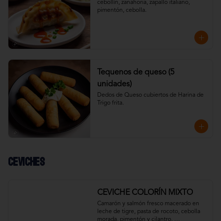
cebollín, zanahoria, zapallo italiano, 
pimentón, cebolla.
Tequenos de queso (5
unidades)
Dedos de Queso cubiertos de Harina de 
Trigo frita.
Ceviches
CEVICHE COLORÍN MIXTO
Camarón y salmón fresco macerado en 
leche de tigre, pasta de rocoto, cebolla 
morada, pimentón y cilantro. 