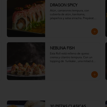
DRAGON SPICY
Atún, camarones tempura, con 
cubierta de atún, kanikama, 
jalapeños y salsa sriracha. Prepárate 
a echar fuego con nuestro Dragon 
Spicy
NEBLINA FISH
Esta Roll está relleno de queso 
crema y cilantro tempura. Con un 
topping de  furikake , una mitad de 
tartar de atún y la otra con salmón 
toques de eneldo y todo esto 
ahumado en frío con madera de 
roble.
30 PIEZAS CLASICAS