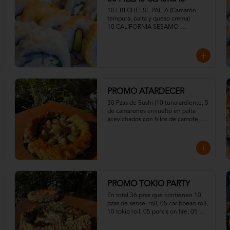
10 EBI CHEESE PALTA (Camarón 
tempura, palta y queso crema)

10 CALIFORNIA SESAMO 
(Kanikama, palta y queso crema)

10 VEGGIE CRUNCH PALTA, 
SESAMO O TEMPURA (Mix de 
zapallo, zanahoria, cebolla y Queso 
Crema)
PROMO ATARDECER
30 Pzas de Sushi (10 tuna ardiente, 5 
de camarones envuelto en palta 
acevichados con hilos de camote, 5 
Fuji Roll, 10 Sake Acevichados
PROMO TOKIO PARTY
En total 36 pzas que contienen 10 
pzas de sensei roll, 05 caribbean roll, 
10 tokio roll, 05 porkis on fire, 05 
gyosas, Media ensalada dinamita.