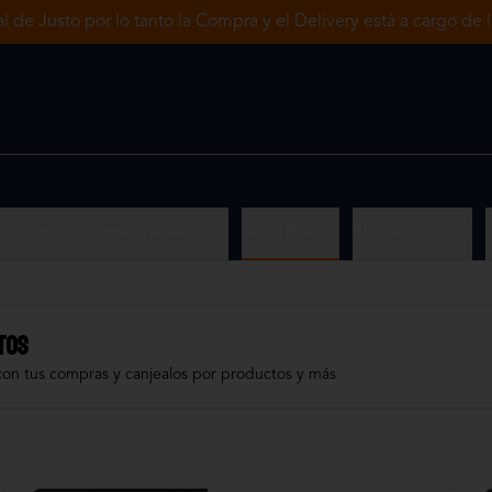
tal de Justo por lo tanto la Compra y el Delivery está a cargo de
radicional cubierta a elección
Sushi Fusión
Platos calientes
TOS
con tus compras y canjealos por productos y más