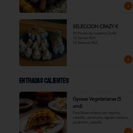
05 CROQUETAS
SELECCION CRAZY K
30 Piezas de nuestros Sushi

10 Sensei Roll

10 Samurai Roll

10CrazayKani
Entradas calientes
Gyosas Vegetarianas (5
und)
Fina Masa rellena con repollo, 
cebollín, zanahoria, zapallo italiano, 
pimentón, cebolla.