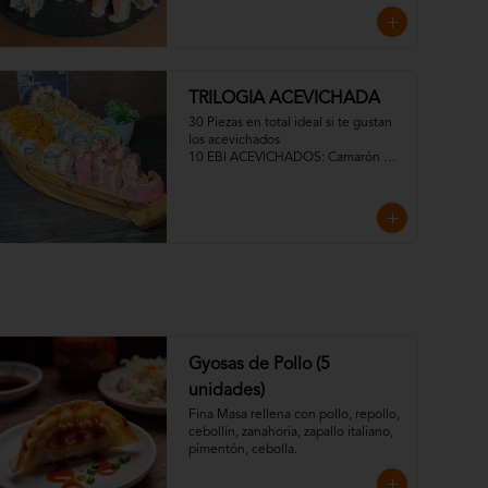
10 Fuji Roll Especial)
TRILOGIA ACEVICHADA
30 Piezas en total ideal si te gustan 
los acevichados

10 EBI ACEVICHADOS: Camarón 
tempura, palta y queso crema con 
hilos de papa frita y salsa acevichada 
de ají amarillo

10 SAKE ACEVICHADOS: Relleno de 
Salmón, Palta con cubierta de 
Salmón y bañado con salsa 
acevichada e hilos crocantes de 
camote.

10 TUNA ACEVICHADOS: Reineta 
apanada con queso crema, cebolla 
crocante envuelto en atún con salsa 
Gyosas de Pollo (5
acevichada verde, un toque de 
merquén y furikake
unidades)
Fina Masa rellena con pollo, repollo, 
cebollín, zanahoria, zapallo italiano, 
pimentón, cebolla.