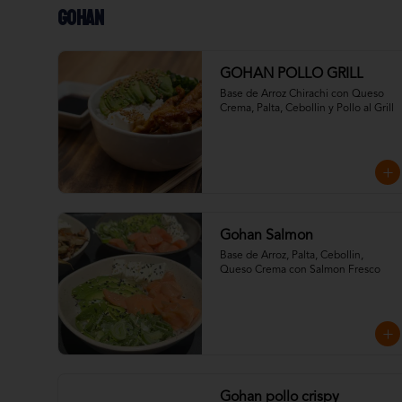
Gohan
GOHAN POLLO GRILL
Base de Arroz Chirachi con Queso 
Crema, Palta, Cebollin y Pollo al Grill
Gohan Salmon
Base de Arroz, Palta, Cebollin, 
Queso Crema con Salmon Fresco
Gohan pollo crispy