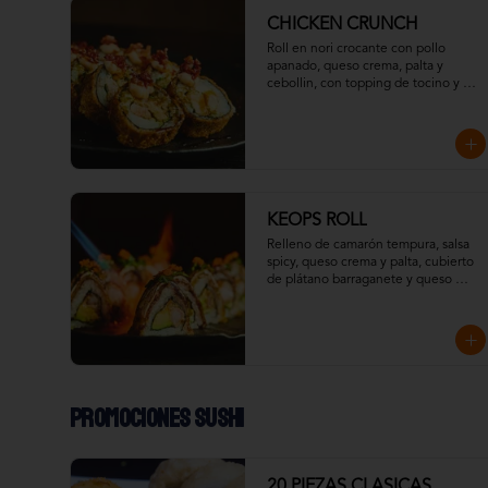
CHICKEN CRUNCH
Roll en nori crocante con pollo 
apanado, queso crema, palta y 
cebollin, con topping de tocino y 
salsa mayo spicy.
KEOPS ROLL
Relleno de camarón tempura, salsa 
spicy, queso crema y palta, cubierto 
de plátano barraganete y queso 
crema flameado, con topping de 
wakame y massago
Promociones Sushi
20 PIEZAS CLASICAS