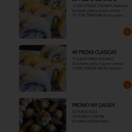
10 EBI CHEESE SESAMO (Camarón 
tempura, palta y queso crema)

10 TORI TEMPURA (Pollo queso 
crema y cebollín)
40 PIEZAS CLASICAS
10 CALIFORNIA SESAMO 
(Kanikama, palta y queso crema).

10 EBI CHEESE PALTA Camarón 
tempura, palta y queso crema)

10 TORI FURAI TEMPURA (Pollo 
apanado, queso crema y cebollín)

10 TORI PANKO (Pollo, queso crema 
y cebollín)
PROMO MY DADDY
10 TOKIO ROLL

10 PORKYS ONFIRE

05 SAKE ACEVICHADO

05 TUNA ACEVICHADOS

MEDIA ENSALADA DINAMITA
