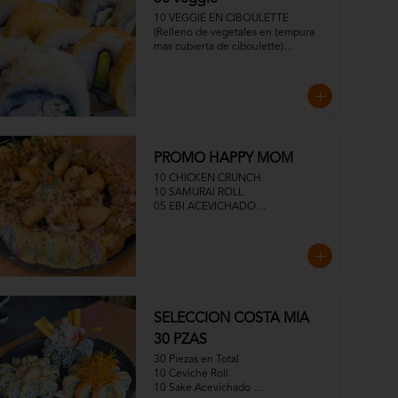
10 VEGGIE EN CIBOULETTE 
(Relleno de vegetales en tempura 
mas cubierta de ciboulette)

10 CHAMPI KING Relleno de 
Pimentones tempurizados, palta. 
Cubierta de ciboulette y topping de 
ceviche de champiñones con salsa 
acevichada veggie).

10 VEGGIE TROPICAL Relleno de 
vegetales en tempura mas cubierta 
PROMO HAPPY MOM
de plátano barraganete)
10 CHICKEN CRUNCH

10 SAMURAI ROLL

05 EBI ACEVICHADO

05 EBI TROPICAL

MEDIA ENSALADA DINAMITA

05 GYOSAS
SELECCION COSTA MIA
30 PZAS
30 Piezas en Total

10 Ceviche Roll

10 Sake Acevichado 
