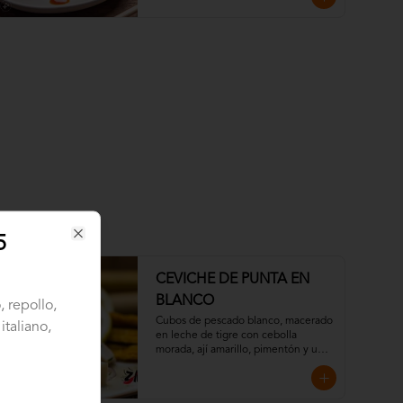
5
Close
CEVICHE DE PUNTA EN
BLANCO
, repollo,
Cubos de pescado blanco, macerado 
italiano,
en leche de tigre con cebolla 
morada, ají amarillo, pimentón y un 
toque de cilantro. Acompañado con 
chips de plátano verde.