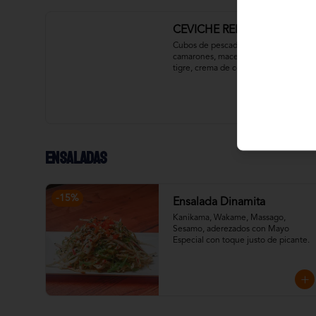
CEVICHE REINA RUBIA
Cubos de pescado blanco y 
camarones, macerados en leche de 
tigre, crema de coco, cebolla 
morada, ají amarillo, pimentón y un 
toque de cilantro. Acompañado con 
chips de plátano verde.
Ensaladas
-
15
%
Ensalada Dinamita
Kanikama, Wakame, Massago, 
Sesamo, aderezados con Mayo 
Especial con toque justo de picante.