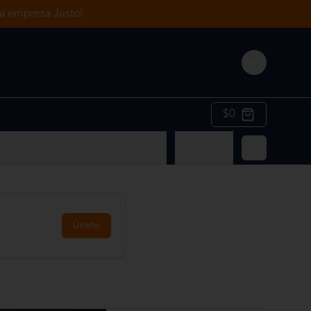
 la empresa Justo!
Login
$0
Hamburguesas (Para emergencias)
Bebestibles
Únete