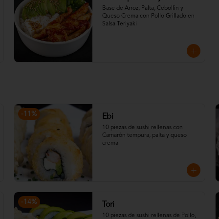
Base de Arroz, Palta, Cebollin y 
Queso Crema con Pollo Grillado en 
Salsa Teriyaki
-
11
%
Ebi
10 piezas de sushi rellenas con 
Camarón tempura, palta y queso 
crema
-
14
%
Tori
10 piezas de sushi rellenas de Pollo, 