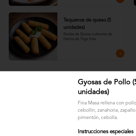
Tequenos de queso (5
unidades)
Dedos de Queso cubiertos de 
Harina de Trigo frita.
Gyosas de Pollo (
unidades)
CEVICHE DE
CHAMPIÑONES
Fina Masa rellena con pollo
Finos cortes de champiñón en leche 
cebollín, zanahoria, zapallo 
de tigre (vegetariana)  con cebolla 
pimentón, cebolla.
morada, ají amarillo, pimentón y un 
toque de cilantro. Acompañado con 
chips de plátano verde.
Instrucciones especiales