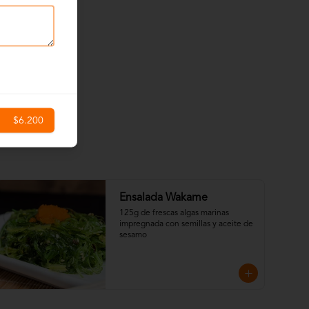
$6.200
Ensalada Wakame
125g de frescas algas marinas 
impregnada con semillas y aceite de 
sesamo