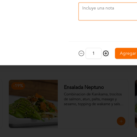
Agregar
-
19
%
Ensalada Neptuno
Combinacion de Kanikama, trocitos 
de salmon, atun, palta, masago y 
sesamo, topping de wakame y salsa 
ponzu.