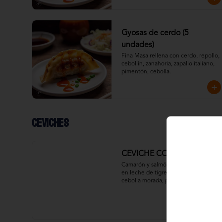
Gyosas de cerdo (5
undades)
Fina Masa rellena con cerdo, repollo, 
cebollín, zanahoria, zapallo italiano, 
pimentón, cebolla.
Ceviches
CEVICHE COLORÍN MIXTO
Camarón y salmón fresco macerado 
en leche de tigre, pasta de rocoto, 
cebolla morada, pimentón y cilantro. 
Acompañado de chips de plátano y 
crujientes hilos de  camote.