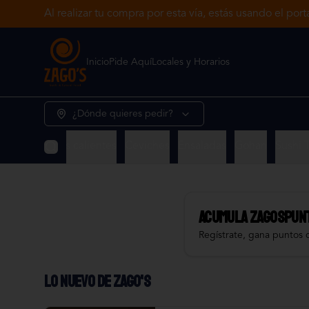
Al realizar tu compra por esta vía, estás usando el por
Inicio
Pide Aquí
Locales y Horarios
¿Dónde quieres pedir?
ushi
Entradas calientes
Ceviches
Ensaladas
Gohan
Sushi T
Acumula
ZAGOSPUN
Regístrate, gana puntos 
LO NUEVO DE ZAGO'S