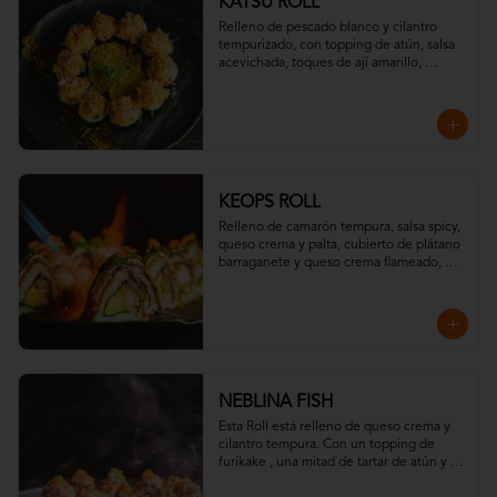
KATSU ROLL
Relleno de pescado blanco y cilantro 
tempurizado, con topping de atún, salsa 
acevichada, toques de ají amarillo, 
chispas de tempura y hojuelas de 
"katsuobushi".
KEOPS ROLL
Relleno de camarón tempura, salsa spicy, 
queso crema y palta, cubierto de plátano 
barraganete y queso crema flameado, 
con topping de wakame y massago
NEBLINA FISH
Esta Roll está relleno de queso crema y 
cilantro tempura. Con un topping de  
furikake , una mitad de tartar de atún y la 
otra con salmón toques de eneldo y todo 