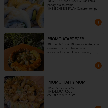
10 CALIFORNIA SESAMO (Kanikama, 
palta y queso crema).

10 EBI CHEESE PALTA Camarón tempura, 
palta y queso crema)

10 TORI FURAI TEMPURA (Pollo 
apanado, queso crema y cebollín)

10 TORI PANKO (Pollo, queso crema y 
cebollín)
PROMO ATARDECER
30 Pzas de Sushi (10 tuna ardiente, 5 de 
camarones envuelto en palta 
acevichados con hilos de camote, 5 Fuji 
Roll, 10 Sake Acevichados
PROMO HAPPY MOM
10 CHICKEN CRUNCH

10 SAMURAI ROLL

05 EBI ACEVICHADO

05 EBI TROPICAL

MEDIA ENSALADA DINAMITA

05 GYOSAS