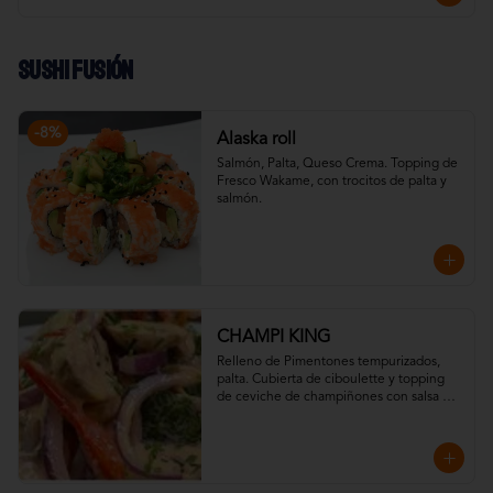
Sushi Fusión
-
8
%
Alaska roll
Salmón, Palta, Queso Crema. Topping de 
Fresco Wakame, con trocitos de palta y 
salmón.
CHAMPI KING
Relleno de Pimentones tempurizados, 
palta. Cubierta de ciboulette y topping 
de ceviche de champiñones con salsa 
acevichada (vegguie), shichimi y camote 
chip.