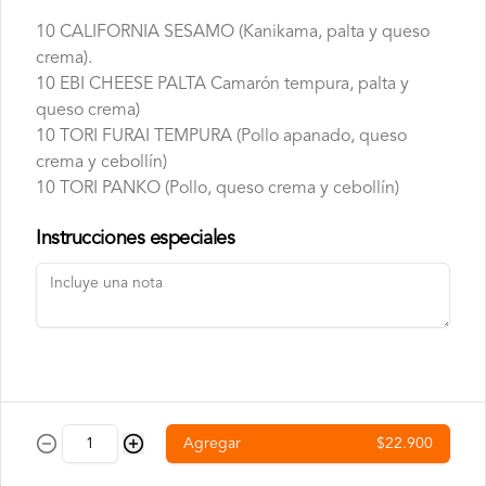
Doble o nada
10 CALIFORNIA SESAMO (Kanikama, palta y queso
Pan, DOBLE CARNE smash de 120g, 
DOBLE QUESO americano, lechuga, 
crema).
cebolla, pepinillos y salsa big.
10 EBI CHEESE PALTA Camarón tempura, palta y
queso crema)
10 TORI FURAI TEMPURA (Pollo apanado, queso
crema y cebollín)
10 TORI PANKO (Pollo, queso crema y cebollín)
Red Peppers
Pan, carne smash de 120g, queso 
Instrucciones especiales
americano, pimentones rojos dulces, 
tocino crocante y salsa spicy (levemente 
picante).
Bebestibles
Agregar
$22.900
Agua Mineral