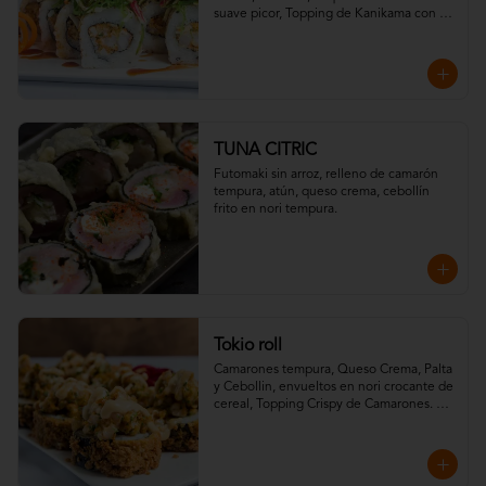
suave picor, Topping de Kanikama con 
Wakame y Salsa Teriyaki.
TUNA CITRIC
Futomaki sin arroz, relleno de camarón 
tempura, atún, queso crema, cebollín 
frito en nori tempura.
Tokio roll
Camarones tempura, Queso Crema, Palta 
y Cebollin, envueltos en nori crocante de 
cereal, Topping Crispy de Camarones. 
Salsa Fuji y Salsa Teriyaki.