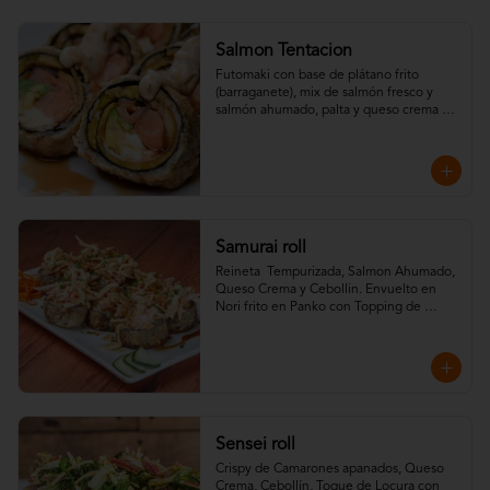
Salmon Tentacion
Futomaki con base de plátano frito 
(barraganete), mix de salmón fresco y 
salmón ahumado, palta y queso crema 
frito en Nori panko y Topping de Salsa 
Dinamita y Teriyaki.
Samurai roll
Reineta  Tempurizada, Salmon Ahumado, 
Queso Crema y Cebollin. Envuelto en 
Nori frito en Panko con Topping de 
Crispy de camarones, Kanikama, salsa fuji 
y salsa teriyaki.
Sensei roll
Crispy de Camarones apanados, Queso 
Crema, Cebollín, Toque de Locura con 