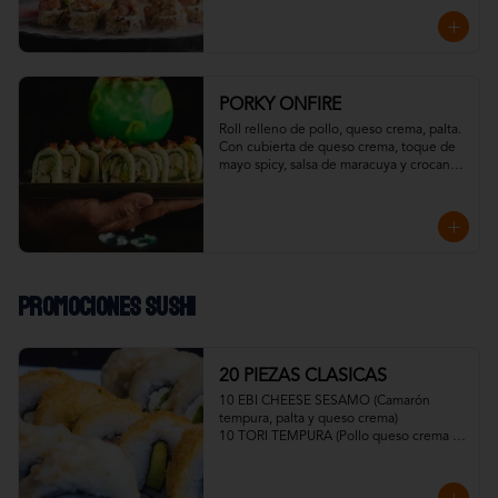
esto ahumado en frío con madera de 
roble.
PORKY ONFIRE
Roll relleno de pollo, queso crema, palta. 

Con cubierta de queso crema, toque de 
mayo spicy, salsa de maracuya y crocante 
de tocino.

Todo resaltado con un toque ahumado 
flameado
Promociones Sushi
20 PIEZAS CLASICAS
10 EBI CHEESE SESAMO (Camarón 
tempura, palta y queso crema)

10 TORI TEMPURA (Pollo queso crema y 
cebollín)