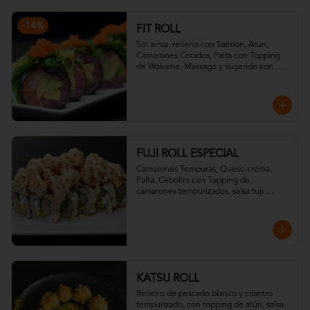
-
14
%
FIT ROLL
Sin arroz, relleno con Salmón, Atún, 
Camarones Cocidos, Palta con Topping 
de Wakame, Massago y sugerido con 
salsa ponzu.
FUJI ROLL ESPECIAL
Camarones Tempuras, Queso crema, 
Palta, Cebollin con Topping de 
camarones tempurizados, salsa fuji 
(mostaza, miel) y salsa teriyaki.
KATSU ROLL
Relleno de pescado blanco y cilantro 
tempurizado, con topping de atún, salsa 