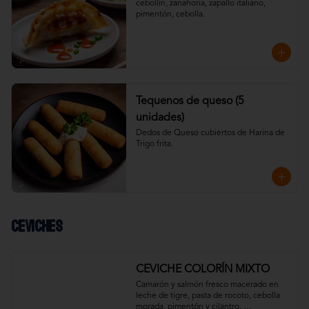
cebollín, zanahoria, zapallo italiano, 
pimentón, cebolla.
Tequenos de queso (5
unidades)
Dedos de Queso cubiertos de Harina de 
Trigo frita.
Ceviches
CEVICHE COLORÍN MIXTO
Camarón y salmón fresco macerado en 
leche de tigre, pasta de rocoto, cebolla 
morada, pimentón y cilantro. 