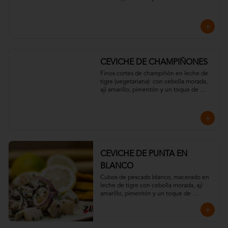
Acompañado de chips de plátano y 
crujientes hilos de  camote.
CEVICHE DE CHAMPIÑONES
Finos cortes de champiñón en leche de 
tigre (vegetariana)  con cebolla morada, 
ají amarillo, pimentón y un toque de 
cilantro. Acompañado con chips de 
plátano verde.
CEVICHE DE PUNTA EN
BLANCO
Cubos de pescado blanco, macerado en 
leche de tigre con cebolla morada, ají 
amarillo, pimentón y un toque de 
cilantro. Acompañado con chips de 
plátano verde.