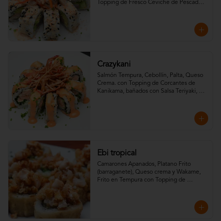
Topping de Fresco Ceviche de Pescado 
Blanco.
Crazykani
Salmón Tempura, Cebollín, Palta, Queso 
Crema. con Topping de Corcantes de 
Kanikama, bañados con Salsa Teriyaki, 
toques de Maracuya y Mayo Spicy.
Ebi tropical
Camarones Apanados, Platano Frito 
(barraganete), Queso crema y Wakame, 
Frito en Tempura con Topping de 
camarones crispy, salsa spicy y salsa 
teriyaki.