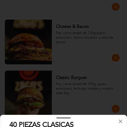
Cheese & Bacon
Pan, carne smash de 120g,queso 
americano, tocino crocante, y salsa de 
queso.
Classic Burguer
Pan, carne smash de 120g, queso 
americano, lechuga, tomate y nuestra 
salsa Big.
40 PIEZAS CLASICAS