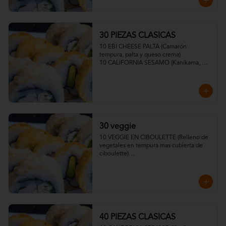
30 PIEZAS CLASICAS
10 EBI CHEESE PALTA (Camarón 
tempura, palta y queso crema)

10 CALIFORNIA SESAMO (Kanikama, 
palta y queso crema)

10 VEGGIE CRUNCH PALTA, SESAMO O 
TEMPURA (Mix de zapallo, zanahoria, 
cebolla y Queso Crema)
30 veggie
10 VEGGIE EN CIBOULETTE (Relleno de 
vegetales en tempura mas cubierta de 
ciboulette)

10 CHAMPI KING Relleno de 
Pimentones tempurizados, palta. 
Cubierta de ciboulette y topping de 
ceviche de champiñones con salsa 
acevichada veggie).

10 VEGGIE TROPICAL Relleno de 
vegetales en tempura mas cubierta de 
40 PIEZAS CLASICAS
plátano barraganete)