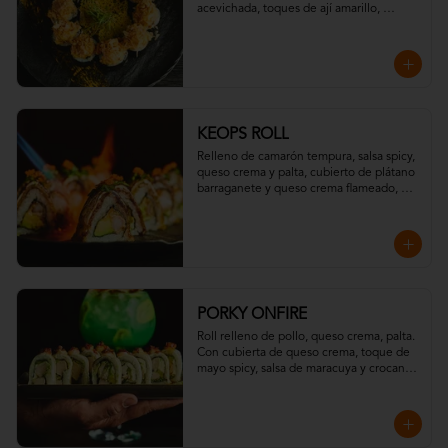
acevichada, toques de ají amarillo, 
chispas de tempura y hojuelas de 
"katsuobushi".
KEOPS ROLL
Relleno de camarón tempura, salsa spicy, 
queso crema y palta, cubierto de plátano 
barraganete y queso crema flameado, 
con topping de wakame y massago
PORKY ONFIRE
Roll relleno de pollo, queso crema, palta. 

Con cubierta de queso crema, toque de 
mayo spicy, salsa de maracuya y crocante 
de tocino.

Todo resaltado con un toque ahumado 
flameado