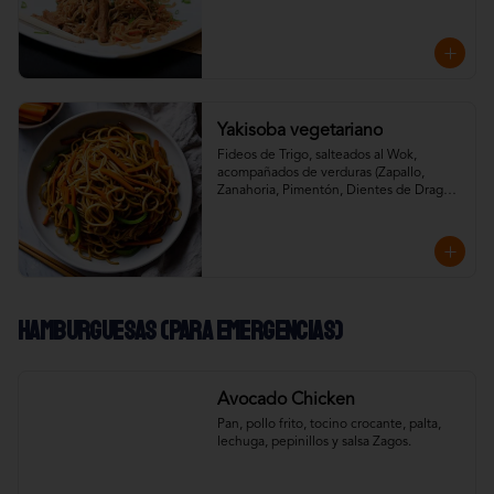
aderezados con especias de la casa, salsa 
soya, teriyaki y aceite de sésamo.
Yakisoba vegetariano
Fideos de Trigo, salteados al Wok, 
acompañados de verduras (Zapallo, 
Zanahoria, Pimentón, Dientes de Dragón) 
aderezados con especias de la casa, salsa 
soya, teriyaki y aceite de sésamo.
Hamburguesas (Para emergencias)
Avocado Chicken
Pan, pollo frito, tocino crocante, palta, 
lechuga, pepinillos y salsa Zagos.