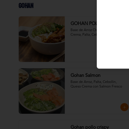
Gohan
GOHAN POLLO GRILL
Base de Arroz Chirachi con Queso 
Crema, Palta, Cebollin y Pollo al Grill
Gohan Salmon
Base de Arroz, Palta, Cebollin, 
Queso Crema con Salmon Fresco
Gohan pollo crispy