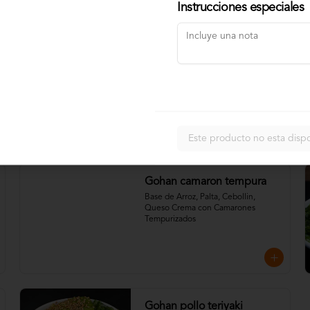
Instrucciones especiales
Gohan Camarones Cocidos
Base de Arroz, Palta, Cebollin, 
Queso Crema con Camarones 
Cocidos
Este producto no esta disp
Gohan camaron tempura
Base de Arroz, Palta, Cebollin, 
Queso Crema con Camarones 
Tempurizados
Gohan pollo teriyaki