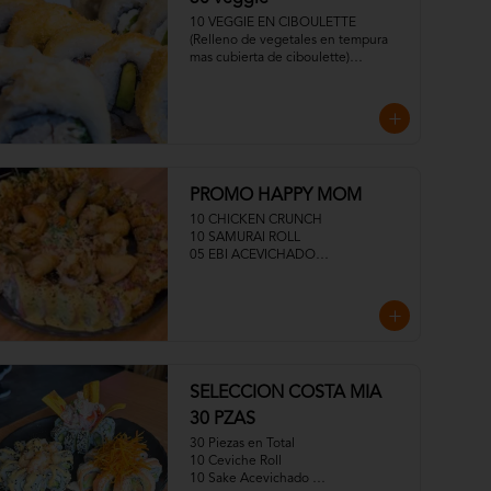
10 VEGGIE EN CIBOULETTE 
(Relleno de vegetales en tempura 
mas cubierta de ciboulette)

10 CHAMPI KING Relleno de 
Pimentones tempurizados, palta. 
Cubierta de ciboulette y topping de 
ceviche de champiñones con salsa 
acevichada veggie).

10 VEGGIE TROPICAL Relleno de 
vegetales en tempura mas cubierta 
PROMO HAPPY MOM
de plátano barraganete)
10 CHICKEN CRUNCH

10 SAMURAI ROLL

05 EBI ACEVICHADO

05 EBI TROPICAL

MEDIA ENSALADA DINAMITA

05 GYOSAS
SELECCION COSTA MIA
30 PZAS
30 Piezas en Total

10 Ceviche Roll

10 Sake Acevichado 
