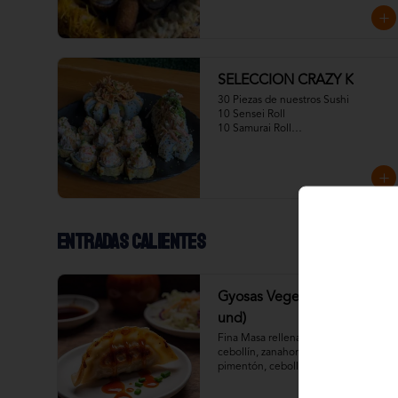
05 CROQUETAS
SELECCION CRAZY K
30 Piezas de nuestros Sushi

10 Sensei Roll

10 Samurai Roll

10CrazayKani
Entradas calientes
Gyosas Vegetarianas (5
und)
Fina Masa rellena con repollo, 
cebollín, zanahoria, zapallo italiano, 
pimentón, cebolla.