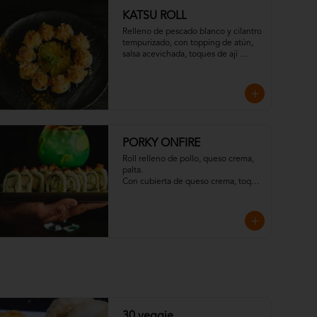
KATSU ROLL
Relleno de pescado blanco y cilantro 
tempurizado, con topping de atún, 
salsa acevichada, toques de ají 
amarillo, chispas de tempura y 
hojuelas de "katsuobushi".
PORKY ONFIRE
Roll relleno de pollo, queso crema, 
palta. 

Con cubierta de queso crema, toque 
de mayo spicy, salsa de maracuya y 
crocante de tocino.

Todo resaltado con un toque 
ahumado flameado
30 veggie