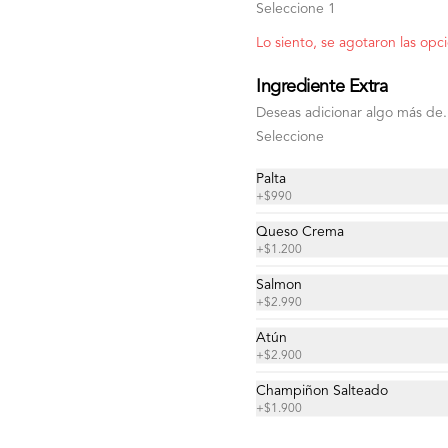
Seleccione 1
Lo siento, se agotaron las opc
Ingrediente Extra
Deseas adicionar algo más de.
Seleccione
Palta
+
$990
Queso Crema
+
$1.200
-
19
%
Salmon
Ensalada Neptuno
+
$2.990
Combinacion de Kanikama, trocitos 
de salmon, atun, palta, masago y 
Atún
sesamo, topping de wakame y salsa 
+
$2.900
ponzu.
Champiñon Salteado
+
$1.900