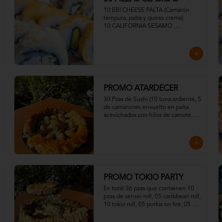
10 EBI CHEESE PALTA (Camarón 
tempura, palta y queso crema)

10 CALIFORNIA SESAMO 
(Kanikama, palta y queso crema)

10 VEGGIE CRUNCH PALTA, 
SESAMO O TEMPURA (Mix de 
zapallo, zanahoria, cebolla y Queso 
Crema)
PROMO ATARDECER
30 Pzas de Sushi (10 tuna ardiente, 5 
de camarones envuelto en palta 
acevichados con hilos de camote, 5 
Fuji Roll, 10 Sake Acevichados
PROMO TOKIO PARTY
En total 36 pzas que contienen 10 
pzas de sensei roll, 05 caribbean roll, 
10 tokio roll, 05 porkis on fire, 05 
gyosas, Media ensalada dinamita.