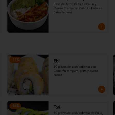
Base de Arroz, Palta, Cebollin y 
Queso Crema con Pollo Grillado en 
Salsa Teriyaki
-
11
%
Ebi
10 piezas de sushi rellenas con 
Camarón tempura, palta y queso 
crema
-
14
%
Tori
10 piezas de sushi rellenas de Pollo, 