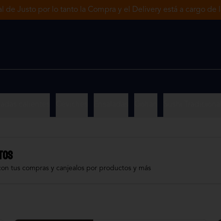
tal de Justo por lo tanto la Compra y el Delivery está a cargo de
radas calientes
Ceviches
Ensaladas
Gohan
Sushi Tradiciona
TOS
con tus compras y canjealos por productos y más