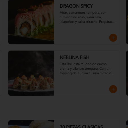
DRAGON SPICY
Atún, camarones tempura, con 
cubierta de atún, kanikama, 
jalapeños y salsa sriracha. Prepárate 
a echar fuego con nuestro Dragon 
Spicy
NEBLINA FISH
Esta Roll está relleno de queso 
crema y cilantro tempura. Con un 
topping de  furikake , una mitad de 
tartar de atún y la otra con salmón 
toques de eneldo y todo esto 
ahumado en frío con madera de 
roble.
30 PIEZAS CLASICAS