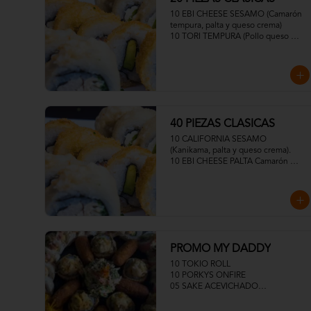
10 EBI CHEESE SESAMO (Camarón 
tempura, palta y queso crema)

10 TORI TEMPURA (Pollo queso 
crema y cebollín)
40 PIEZAS CLASICAS
10 CALIFORNIA SESAMO 
(Kanikama, palta y queso crema).

10 EBI CHEESE PALTA Camarón 
tempura, palta y queso crema)

10 TORI FURAI TEMPURA (Pollo 
apanado, queso crema y cebollín)

10 TORI PANKO (Pollo, queso crema 
y cebollín)
PROMO MY DADDY
10 TOKIO ROLL

10 PORKYS ONFIRE

05 SAKE ACEVICHADO

05 TUNA ACEVICHADOS

MEDIA ENSALADA DINAMITA
