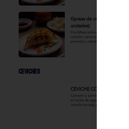
Gyosas de cerdo (5
undades)
Fina Masa rellena con cerdo, repollo, 
cebollín, zanahoria, zapallo italiano, 
pimentón, cebolla.
Ceviches
CEVICHE COLORÍN MIXTO
Camarón y salmón fresco macerado 
en leche de tigre, pasta de rocoto, 
cebolla morada, pimentón y cilantro. 
Acompañado de chips de plátano y 
crujientes hilos de  camote.