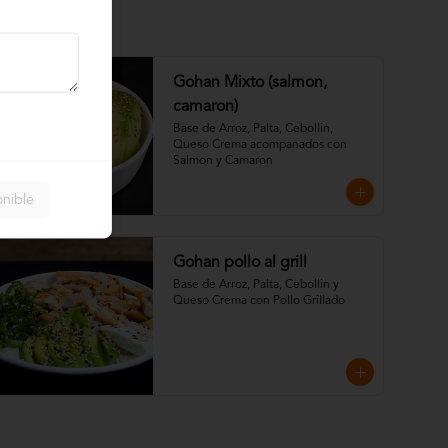
Gohan Mixto (salmon,
camaron)
Base de Arroz, Palta, Cebollin, 
Queso Crema acompanados con 
Salmon y Camaron
onible
Gohan pollo al grill
Base de Arroz, Palta, Cebollin y 
Queso Crema con Pollo Grillado