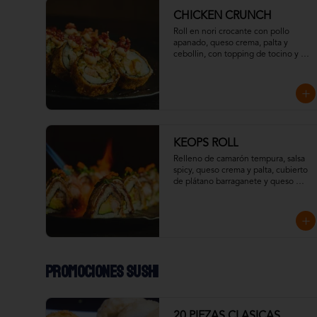
CHICKEN CRUNCH
Roll en nori crocante con pollo 
apanado, queso crema, palta y 
cebollin, con topping de tocino y 
salsa mayo spicy.
KEOPS ROLL
Relleno de camarón tempura, salsa 
spicy, queso crema y palta, cubierto 
de plátano barraganete y queso 
crema flameado, con topping de 
wakame y massago
Promociones Sushi
20 PIEZAS CLASICAS