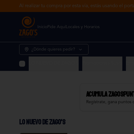
Al realizar tu compra por esta vía, estás usando el por
Inicio
Pide Aquí
Locales y Horarios
¿Dónde quieres pedir?
LO NUEVO DE ZAGO'S
Promociones Sushi
Ent
Acumula
ZAGOSPUN
Regístrate, gana puntos 
LO NUEVO DE ZAGO'S