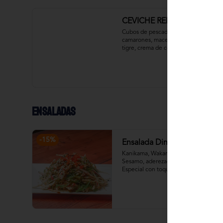
CEVICHE REINA RUBIA
Cubos de pescado blanco y 
camarones, macerados en leche de 
tigre, crema de coco, cebolla 
morada, ají amarillo, pimentón y un 
toque de cilantro. Acompañado con 
chips de plátano verde.
Ensaladas
-
15
%
Ensalada Dinamita
Kanikama, Wakame, Massago, 
Sesamo, aderezados con Mayo 
Especial con toque justo de picante.