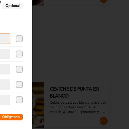
a
Opcional
CEVICHE DE PUNTA EN
BLANCO
Cubos de pescado blanco, macerado 
en leche de tigre con cebolla 
morada, ají amarillo, pimentón y un 
toque de cilantro. Acompañado con 
Obligatorio
chips de plátano verde.