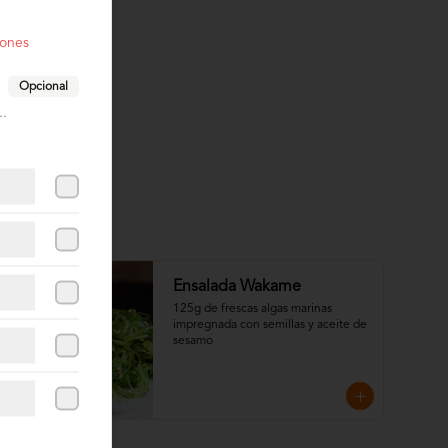
iones
Opcional
..
Ensalada Wakame
125g de frescas algas marinas 
impregnada con semillas y aceite de 
sesamo