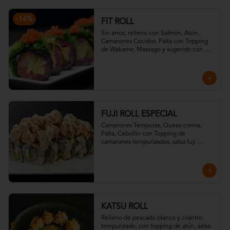
-
14
%
FIT ROLL
Sin arroz, relleno con Salmón, Atún, 
Camarones Cocidos, Palta con Topping 
de Wakame, Massago y sugerido con 
salsa ponzu.
FUJI ROLL ESPECIAL
Camarones Tempuras, Queso crema, 
Palta, Cebollin con Topping de 
camarones tempurizados, salsa fuji 
(mostaza, miel) y salsa teriyaki.
KATSU ROLL
Relleno de pescado blanco y cilantro 
tempurizado, con topping de atún, salsa 