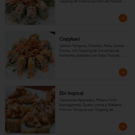
Topping de Fresco Ceviche de Pescado 
Blanco.
Crazykani
Salmón Tempura, Cebollín, Palta, Queso 
Crema. con Topping de Corcantes de 
Kanikama, bañados con Salsa Teriyaki, 
toques de Maracuya y Mayo Spicy.
Ebi tropical
Camarones Apanados, Platano Frito 
(barraganete), Queso crema y Wakame, 
Frito en Tempura con Topping de 
camarones crispy, salsa spicy y salsa 
teriyaki.