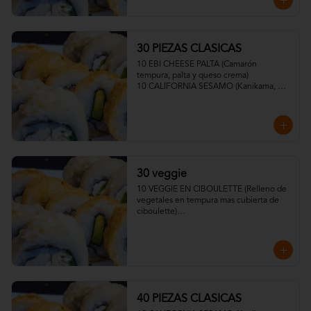
30 PIEZAS CLASICAS
10 EBI CHEESE PALTA (Camarón 
tempura, palta y queso crema)

10 CALIFORNIA SESAMO (Kanikama, 
palta y queso crema)

10 VEGGIE CRUNCH PALTA, SESAMO O 
TEMPURA (Mix de zapallo, zanahoria, 
cebolla y Queso Crema)
30 veggie
10 VEGGIE EN CIBOULETTE (Relleno de 
vegetales en tempura mas cubierta de 
ciboulette)

10 CHAMPI KING Relleno de 
Pimentones tempurizados, palta. 
Cubierta de ciboulette y topping de 
ceviche de champiñones con salsa 
acevichada veggie).

10 VEGGIE TROPICAL Relleno de 
vegetales en tempura mas cubierta de 
40 PIEZAS CLASICAS
plátano barraganete)