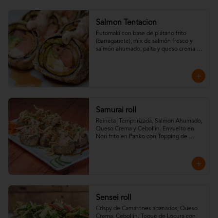
Salmon Tentacion
Futomaki con base de plátano frito 
(barraganete), mix de salmón fresco y 
salmón ahumado, palta y queso crema 
frito en Nori panko y Topping de Salsa 
Dinamita y Teriyaki.
Samurai roll
Reineta  Tempurizada, Salmon Ahumado, 
Queso Crema y Cebollin. Envuelto en 
Nori frito en Panko con Topping de 
Crispy de camarones, Kanikama, salsa fuji 
y salsa teriyaki.
Sensei roll
Crispy de Camarones apanados, Queso 
Crema, Cebollín, Toque de Locura con 