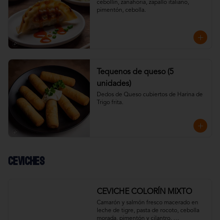
cebollín, zanahoria, zapallo italiano, 
pimentón, cebolla.
Tequenos de queso (5
unidades)
Dedos de Queso cubiertos de Harina de 
Trigo frita.
Ceviches
CEVICHE COLORÍN MIXTO
Camarón y salmón fresco macerado en 
leche de tigre, pasta de rocoto, cebolla 
morada, pimentón y cilantro. 