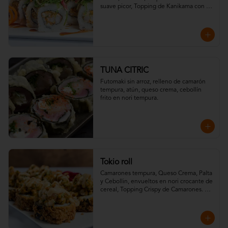
suave picor, Topping de Kanikama con 
Wakame y Salsa Teriyaki.
TUNA CITRIC
Futomaki sin arroz, relleno de camarón 
tempura, atún, queso crema, cebollín 
frito en nori tempura.
Tokio roll
Camarones tempura, Queso Crema, Palta 
y Cebollin, envueltos en nori crocante de 
cereal, Topping Crispy de Camarones. 
Salsa Fuji y Salsa Teriyaki.