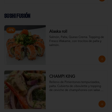
Sushi Fusión
-
8
%
Alaska roll
Salmón, Palta, Queso Crema. Topping de 
Fresco Wakame, con trocitos de palta y 
salmón.
CHAMPI KING
Relleno de Pimentones tempurizados, 
palta. Cubierta de ciboulette y topping 
de ceviche de champiñones con salsa 
acevichada (vegguie), shichimi y camote 
chip.