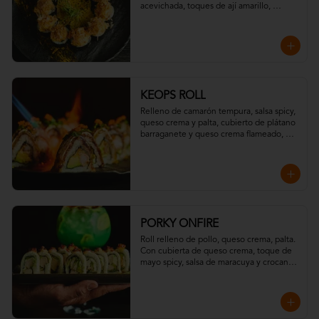
acevichada, toques de ají amarillo, 
chispas de tempura y hojuelas de 
"katsuobushi".
KEOPS ROLL
Relleno de camarón tempura, salsa spicy, 
queso crema y palta, cubierto de plátano 
barraganete y queso crema flameado, 
con topping de wakame y massago
PORKY ONFIRE
Roll relleno de pollo, queso crema, palta. 

Con cubierta de queso crema, toque de 
mayo spicy, salsa de maracuya y crocante 
de tocino.

Todo resaltado con un toque ahumado 
flameado