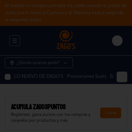
Al realizar tu compra por esta vía, estás usando el portal de
Justo por lo tanto la Compra y el Delivery está a cargo de
la empresa Justo!
Abrir menu de navegación
Login
¿Dónde quieres pedir?
LO NUEVO DE ZAGO'S
Promociones Sushi
Entradas c
Acumula
ZAGOSPUNTOS
Únete
Regístrate, gana puntos con tus compras y
canjealos por productos y más