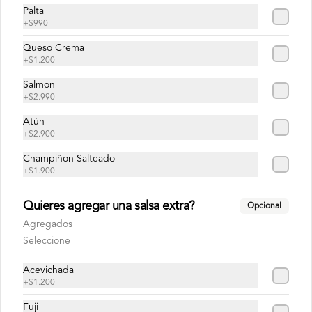
Palta
+
$990
Queso Crema
+
$1.200
Cheese & Bacon
Pan, carne smash de 120g,queso 
Salmon
americano, tocino crocante, y salsa de 
+
$2.990
queso.
Atún
+
$2.900
Champiñon Salteado
+
$1.900
Classic Burguer
Quieres agregar una salsa extra?
Opcional
Pan, carne smash de 120g, queso 
americano, lechuga, tomate y nuestra 
Agregados
salsa Big.
Seleccione
Acevichada
+
$1.200
Fuji