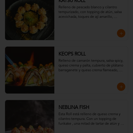
KATSU ROLL
Relleno de pescado blanco y cilantro 
tempurizado, con topping de atún, salsa 
acevichada, toques de ají amarillo, 
chispas de tempura y hojuelas de 
"katsuobushi".
KEOPS ROLL
Relleno de camarón tempura, salsa spicy, 
queso crema y palta, cubierto de plátano 
barraganete y queso crema flameado, 
con topping de wakame y massago
NEBLINA FISH
Esta Roll está relleno de queso crema y 
cilantro tempura. Con un topping de  
furikake , una mitad de tartar de atún y la 
otra con salmón toques de eneldo y todo 