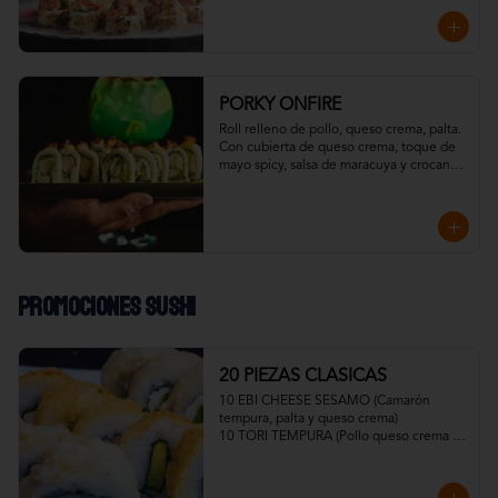
esto ahumado en frío con madera de 
roble.
PORKY ONFIRE
Roll relleno de pollo, queso crema, palta. 

Con cubierta de queso crema, toque de 
mayo spicy, salsa de maracuya y crocante 
de tocino.

Todo resaltado con un toque ahumado 
flameado
Promociones Sushi
20 PIEZAS CLASICAS
10 EBI CHEESE SESAMO (Camarón 
tempura, palta y queso crema)

10 TORI TEMPURA (Pollo queso crema y 
cebollín)