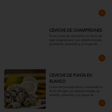
Acompañado de chips de plátano y 
crujientes hilos de  camote.
CEVICHE DE CHAMPIÑONES
Finos cortes de champiñón en leche de 
tigre (vegetariana)  con cebolla morada, 
ají amarillo, pimentón y un toque de 
cilantro. Acompañado con chips de 
plátano verde.
CEVICHE DE PUNTA EN
BLANCO
Cubos de pescado blanco, macerado en 
leche de tigre con cebolla morada, ají 
amarillo, pimentón y un toque de 
cilantro. Acompañado con chips de 
plátano verde.