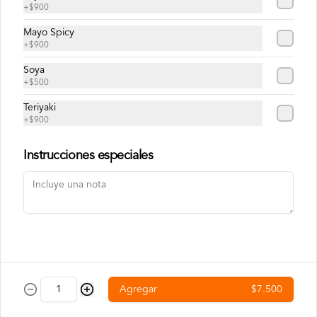
Doble o nada
+
$900
Pan, DOBLE CARNE smash de 120g, 
Mayo Spicy
DOBLE QUESO americano, lechuga, 
cebolla, pepinillos y salsa big.
+
$900
Soya
+
$500
Teriyaki
+
$900
Red Peppers
Pan, carne smash de 120g, queso 
Instrucciones especiales
americano, pimentones rojos dulces, 
tocino crocante y salsa spicy (levemente 
picante).
Bebestibles
Agregar
$7.500
Agua Mineral