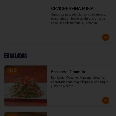
CEVICHE REINA RUBIA
Cubos de pescado blanco y camarones, 
macerados en leche de tigre, crema de 
coco, cebolla morada, ají amarillo, 
pimentón y un toque de cilantro. 
Acompañado con chips de plátano verde.
Ensaladas
-
15
%
Ensalada Dinamita
Kanikama, Wakame, Massago, Sesamo, 
aderezados con Mayo Especial con toque 
justo de picante.