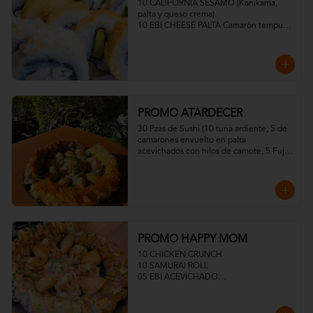
10 CALIFORNIA SESAMO (Kanikama, 
palta y queso crema).

10 EBI CHEESE PALTA Camarón tempura, 
palta y queso crema)

10 TORI FURAI TEMPURA (Pollo 
apanado, queso crema y cebollín)

10 TORI PANKO (Pollo, queso crema y 
cebollín)
PROMO ATARDECER
30 Pzas de Sushi (10 tuna ardiente, 5 de 
camarones envuelto en palta 
acevichados con hilos de camote, 5 Fuji 
Roll, 10 Sake Acevichados
PROMO HAPPY MOM
10 CHICKEN CRUNCH

10 SAMURAI ROLL

05 EBI ACEVICHADO

05 EBI TROPICAL

MEDIA ENSALADA DINAMITA

05 GYOSAS