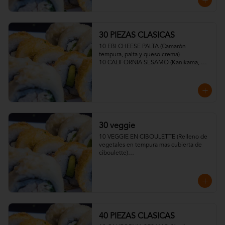
30 PIEZAS CLASICAS
10 EBI CHEESE PALTA (Camarón 
tempura, palta y queso crema)

10 CALIFORNIA SESAMO (Kanikama, 
palta y queso crema)

10 VEGGIE CRUNCH PALTA, SESAMO O 
TEMPURA (Mix de zapallo, zanahoria, 
cebolla y Queso Crema)
30 veggie
10 VEGGIE EN CIBOULETTE (Relleno de 
vegetales en tempura mas cubierta de 
ciboulette)

10 CHAMPI KING Relleno de 
Pimentones tempurizados, palta. 
Cubierta de ciboulette y topping de 
ceviche de champiñones con salsa 
acevichada veggie).

10 VEGGIE TROPICAL Relleno de 
vegetales en tempura mas cubierta de 
40 PIEZAS CLASICAS
plátano barraganete)