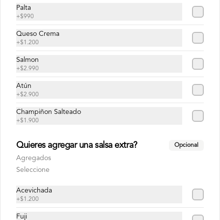
Palta
+
$990
Queso Crema
+
$1.200
Cheese & Bacon
Pan, carne smash de 120g,queso 
Salmon
americano, tocino crocante, y salsa de 
+
$2.990
queso.
Atún
+
$2.900
Champiñon Salteado
+
$1.900
Classic Burguer
Quieres agregar una salsa extra?
Opcional
Pan, carne smash de 120g, queso 
americano, lechuga, tomate y nuestra 
Agregados
salsa Big.
Seleccione
Acevichada
+
$1.200
Fuji