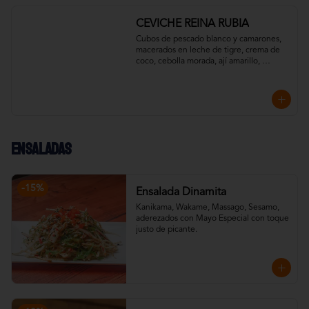
CEVICHE REINA RUBIA
Cubos de pescado blanco y camarones, 
macerados en leche de tigre, crema de 
coco, cebolla morada, ají amarillo, 
pimentón y un toque de cilantro. 
Acompañado con chips de plátano verde.
Ensaladas
-
15
%
Ensalada Dinamita
Kanikama, Wakame, Massago, Sesamo, 
aderezados con Mayo Especial con toque 
justo de picante.