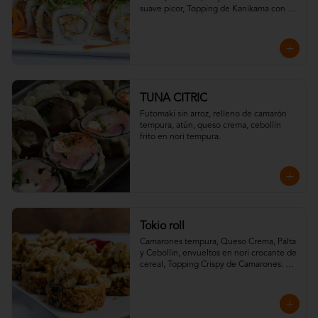
suave picor, Topping de Kanikama con 
Wakame y Salsa Teriyaki.
TUNA CITRIC
Futomaki sin arroz, relleno de camarón 
tempura, atún, queso crema, cebollín 
frito en nori tempura.
Tokio roll
Camarones tempura, Queso Crema, Palta 
y Cebollin, envueltos en nori crocante de 
cereal, Topping Crispy de Camarones. 
Salsa Fuji y Salsa Teriyaki.