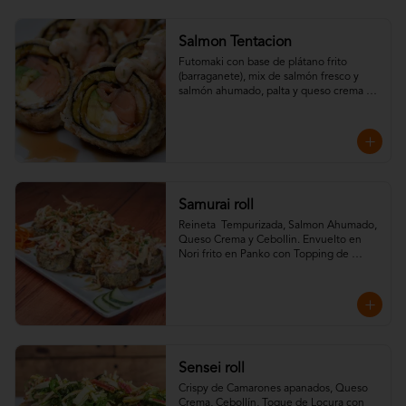
Salmon Tentacion
Futomaki con base de plátano frito 
(barraganete), mix de salmón fresco y 
salmón ahumado, palta y queso crema 
frito en Nori panko y Topping de Salsa 
Dinamita y Teriyaki.
Samurai roll
Reineta  Tempurizada, Salmon Ahumado, 
Queso Crema y Cebollin. Envuelto en 
Nori frito en Panko con Topping de 
Crispy de camarones, Kanikama, salsa fuji 
y salsa teriyaki.
Sensei roll
Crispy de Camarones apanados, Queso 
Crema, Cebollín, Toque de Locura con 