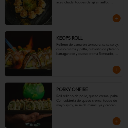
acevichada, toques de ají amarillo, 
chispas de tempura y hojuelas de 
"katsuobushi".
KEOPS ROLL
Relleno de camarón tempura, salsa spicy, 
queso crema y palta, cubierto de plátano 
barraganete y queso crema flameado, 
con topping de wakame y massago
PORKY ONFIRE
Roll relleno de pollo, queso crema, palta. 

Con cubierta de queso crema, toque de 
mayo spicy, salsa de maracuya y crocante 
de tocino.

Todo resaltado con un toque ahumado 
flameado