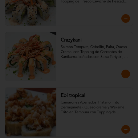
Topping de Fresco Ceviche de Pescado 
Blanco.
Crazykani
Salmón Tempura, Cebollín, Palta, Queso 
Crema. con Topping de Corcantes de 
Kanikama, bañados con Salsa Teriyaki, 
toques de Maracuya y Mayo Spicy.
Ebi tropical
Camarones Apanados, Platano Frito 
(barraganete), Queso crema y Wakame, 
Frito en Tempura con Topping de 
camarones crispy, salsa spicy y salsa 
teriyaki.