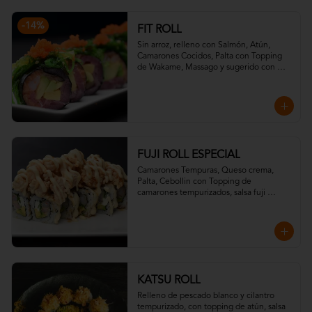
-
14
%
FIT ROLL
Sin arroz, relleno con Salmón, Atún, 
Camarones Cocidos, Palta con Topping 
de Wakame, Massago y sugerido con 
salsa ponzu.
FUJI ROLL ESPECIAL
Camarones Tempuras, Queso crema, 
Palta, Cebollin con Topping de 
camarones tempurizados, salsa fuji 
(mostaza, miel) y salsa teriyaki.
KATSU ROLL
Relleno de pescado blanco y cilantro 
tempurizado, con topping de atún, salsa 