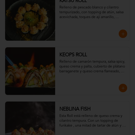
KATSU ROLL
Relleno de pescado blanco y cilantro 
tempurizado, con topping de atún, salsa 
acevichada, toques de ají amarillo, 
chispas de tempura y hojuelas de 
"katsuobushi".
KEOPS ROLL
Relleno de camarón tempura, salsa spicy, 
queso crema y palta, cubierto de plátano 
barraganete y queso crema flameado, 
con topping de wakame y massago
NEBLINA FISH
Esta Roll está relleno de queso crema y 
cilantro tempura. Con un topping de  
furikake , una mitad de tartar de atún y la 
otra con salmón toques de eneldo y todo 