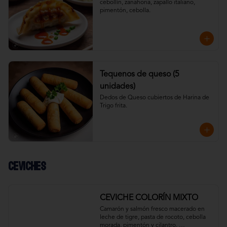
cebollín, zanahoria, zapallo italiano, 
pimentón, cebolla.
Tequenos de queso (5
unidades)
Dedos de Queso cubiertos de Harina de 
Trigo frita.
Ceviches
CEVICHE COLORÍN MIXTO
Camarón y salmón fresco macerado en 
leche de tigre, pasta de rocoto, cebolla 
morada, pimentón y cilantro. 