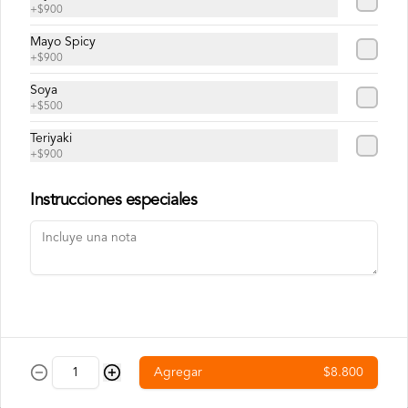
Doble o nada
+
$900
Pan, DOBLE CARNE smash de 120g, 
Mayo Spicy
DOBLE QUESO americano, lechuga, 
cebolla, pepinillos y salsa big.
+
$900
Soya
+
$500
Teriyaki
+
$900
Red Peppers
Pan, carne smash de 120g, queso 
Instrucciones especiales
americano, pimentones rojos dulces, 
tocino crocante y salsa spicy (levemente 
picante).
Bebestibles
Agregar
$8.800
Agua Mineral