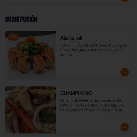
Sushi Fusión
-
8
%
Alaska roll
Salmón, Palta, Queso Crema. Topping de 
Fresco Wakame, con trocitos de palta y 
salmón.
CHAMPI KING
Relleno de Pimentones tempurizados, 
palta. Cubierta de ciboulette y topping 
de ceviche de champiñones con salsa 
acevichada (vegguie), shichimi y camote 
chip.