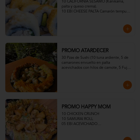
10 CALIFORNIA SESAMO (Kanikama, 
palta y queso crema).

10 EBI CHEESE PALTA Camarón tempura, 
palta y queso crema)

10 TORI FURAI TEMPURA (Pollo 
apanado, queso crema y cebollín)

10 TORI PANKO (Pollo, queso crema y 
cebollín)
PROMO ATARDECER
30 Pzas de Sushi (10 tuna ardiente, 5 de 
camarones envuelto en palta 
acevichados con hilos de camote, 5 Fuji 
Roll, 10 Sake Acevichados
PROMO HAPPY MOM
10 CHICKEN CRUNCH

10 SAMURAI ROLL

05 EBI ACEVICHADO

05 EBI TROPICAL

MEDIA ENSALADA DINAMITA

05 GYOSAS