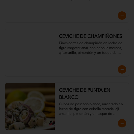
Acompañado de chips de plátano y 
crujientes hilos de  camote.
CEVICHE DE CHAMPIÑONES
Finos cortes de champiñón en leche de 
tigre (vegetariana)  con cebolla morada, 
ají amarillo, pimentón y un toque de 
cilantro. Acompañado con chips de 
plátano verde.
CEVICHE DE PUNTA EN
BLANCO
Cubos de pescado blanco, macerado en 
leche de tigre con cebolla morada, ají 
amarillo, pimentón y un toque de 
cilantro. Acompañado con chips de 
plátano verde.