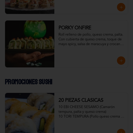
esto ahumado en frío con madera de 
roble.
PORKY ONFIRE
Roll relleno de pollo, queso crema, palta. 

Con cubierta de queso crema, toque de 
mayo spicy, salsa de maracuya y crocante 
de tocino.

Todo resaltado con un toque ahumado 
flameado
Promociones Sushi
20 PIEZAS CLASICAS
10 EBI CHEESE SESAMO (Camarón 
tempura, palta y queso crema)

10 TORI TEMPURA (Pollo queso crema y 
cebollín)