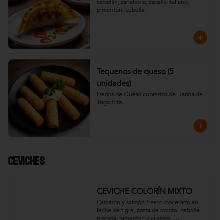
cebollín, zanahoria, zapallo italiano, 
pimentón, cebolla.
Tequenos de queso (5
unidades)
Dedos de Queso cubiertos de Harina de 
Trigo frita.
Ceviches
CEVICHE COLORÍN MIXTO
Camarón y salmón fresco macerado en 
leche de tigre, pasta de rocoto, cebolla 
morada, pimentón y cilantro. 