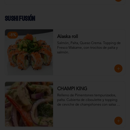
Sushi Fusión
-
8
%
Alaska roll
Salmón, Palta, Queso Crema. Topping de 
Fresco Wakame, con trocitos de palta y 
salmón.
CHAMPI KING
Relleno de Pimentones tempurizados, 
palta. Cubierta de ciboulette y topping 
de ceviche de champiñones con salsa 
acevichada (vegguie), shichimi y camote 
chip.