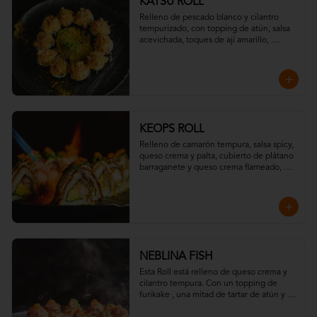
KATSU ROLL
Relleno de pescado blanco y cilantro 
tempurizado, con topping de atún, salsa 
acevichada, toques de ají amarillo, 
chispas de tempura y hojuelas de 
"katsuobushi".
KEOPS ROLL
Relleno de camarón tempura, salsa spicy, 
queso crema y palta, cubierto de plátano 
barraganete y queso crema flameado, 
con topping de wakame y massago
NEBLINA FISH
Esta Roll está relleno de queso crema y 
cilantro tempura. Con un topping de  
furikake , una mitad de tartar de atún y la 
otra con salmón toques de eneldo y todo 