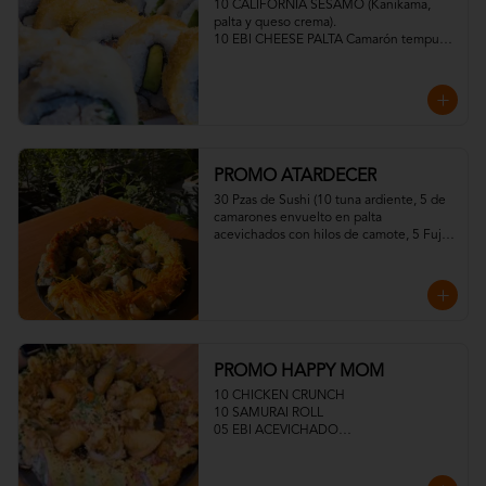
10 CALIFORNIA SESAMO (Kanikama, 
palta y queso crema).

10 EBI CHEESE PALTA Camarón tempura, 
palta y queso crema)

10 TORI FURAI TEMPURA (Pollo 
apanado, queso crema y cebollín)

10 TORI PANKO (Pollo, queso crema y 
cebollín)
PROMO ATARDECER
30 Pzas de Sushi (10 tuna ardiente, 5 de 
camarones envuelto en palta 
acevichados con hilos de camote, 5 Fuji 
Roll, 10 Sake Acevichados
PROMO HAPPY MOM
10 CHICKEN CRUNCH

10 SAMURAI ROLL

05 EBI ACEVICHADO

05 EBI TROPICAL

MEDIA ENSALADA DINAMITA

05 GYOSAS