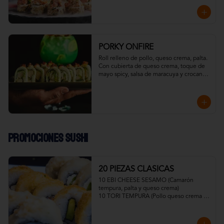
esto ahumado en frío con madera de 
roble.
PORKY ONFIRE
Roll relleno de pollo, queso crema, palta. 

Con cubierta de queso crema, toque de 
mayo spicy, salsa de maracuya y crocante 
de tocino.

Todo resaltado con un toque ahumado 
flameado
Promociones Sushi
20 PIEZAS CLASICAS
10 EBI CHEESE SESAMO (Camarón 
tempura, palta y queso crema)

10 TORI TEMPURA (Pollo queso crema y 
cebollín)