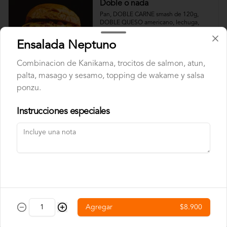
Doble o nada
Pan, DOBLE CARNE smash de 120g, 
DOBLE QUESO americano, lechuga, 
cebolla, pepinillos y salsa big.
Ensalada Neptuno
Combinacion de Kanikama, trocitos de salmon, atun,
palta, masago y sesamo, topping de wakame y salsa
ponzu.
Red Peppers
Pan, carne smash de 120g, queso 
Instrucciones especiales
americano, pimentones rojos dulces, 
tocino crocante y salsa spicy (levemente 
picante).
Bebestibles
Agregar
$8.900
Agua Mineral