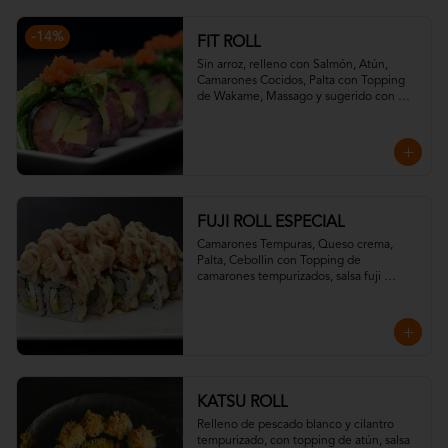
-
14
%
FIT ROLL
Sin arroz, relleno con Salmón, Atún, 
Camarones Cocidos, Palta con Topping 
de Wakame, Massago y sugerido con 
salsa ponzu.
FUJI ROLL ESPECIAL
Camarones Tempuras, Queso crema, 
Palta, Cebollin con Topping de 
camarones tempurizados, salsa fuji 
(mostaza, miel) y salsa teriyaki.
KATSU ROLL
Relleno de pescado blanco y cilantro 
tempurizado, con topping de atún, salsa 