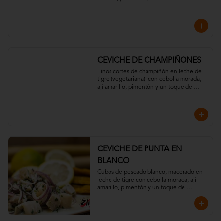
Acompañado de chips de plátano y 
crujientes hilos de  camote.
CEVICHE DE CHAMPIÑONES
Finos cortes de champiñón en leche de 
tigre (vegetariana)  con cebolla morada, 
ají amarillo, pimentón y un toque de 
cilantro. Acompañado con chips de 
plátano verde.
CEVICHE DE PUNTA EN
BLANCO
Cubos de pescado blanco, macerado en 
leche de tigre con cebolla morada, ají 
amarillo, pimentón y un toque de 
cilantro. Acompañado con chips de 
plátano verde.