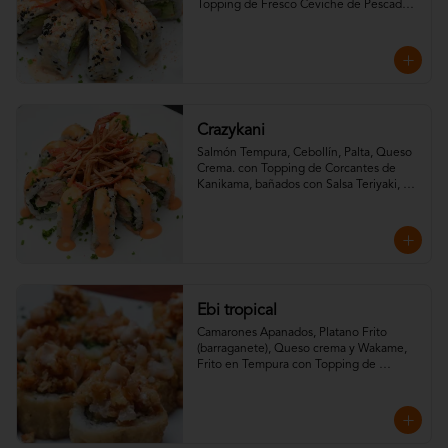
Topping de Fresco Ceviche de Pescado 
Blanco.
Crazykani
Salmón Tempura, Cebollín, Palta, Queso 
Crema. con Topping de Corcantes de 
Kanikama, bañados con Salsa Teriyaki, 
toques de Maracuya y Mayo Spicy.
Ebi tropical
Camarones Apanados, Platano Frito 
(barraganete), Queso crema y Wakame, 
Frito en Tempura con Topping de 
camarones crispy, salsa spicy y salsa 
teriyaki.