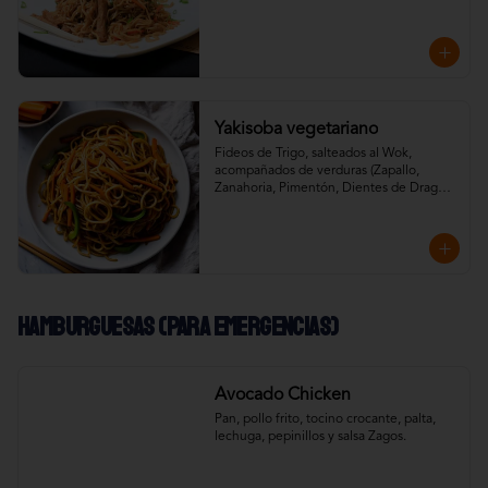
aderezados con especias de la casa, salsa 
soya, teriyaki y aceite de sésamo.
Yakisoba vegetariano
Fideos de Trigo, salteados al Wok, 
acompañados de verduras (Zapallo, 
Zanahoria, Pimentón, Dientes de Dragón) 
aderezados con especias de la casa, salsa 
soya, teriyaki y aceite de sésamo.
Hamburguesas (Para emergencias)
Avocado Chicken
Pan, pollo frito, tocino crocante, palta, 
lechuga, pepinillos y salsa Zagos.