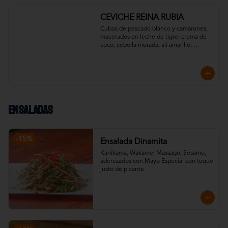
CEVICHE REINA RUBIA
Cubos de pescado blanco y camarones, 
macerados en leche de tigre, crema de 
coco, cebolla morada, ají amarillo, 
pimentón y un toque de cilantro. 
Acompañado con chips de plátano verde.
Ensaladas
-
15
%
Ensalada Dinamita
Kanikama, Wakame, Massago, Sesamo, 
aderezados con Mayo Especial con toque 
justo de picante.