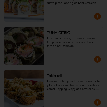
suave picor, Topping de Kanikama con 
Wakame y Salsa Teriyaki.
TUNA CITRIC
Futomaki sin arroz, relleno de camarón 
tempura, atún, queso crema, cebollín 
frito en nori tempura.
Tokio roll
Camarones tempura, Queso Crema, Palta 
y Cebollin, envueltos en nori crocante de 
cereal, Topping Crispy de Camarones. 
Salsa Fuji y Salsa Teriyaki.