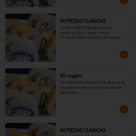
30 PIEZAS CLASICAS
10 EBI CHEESE PALTA (Camarón 
tempura, palta y queso crema)

10 CALIFORNIA SESAMO (Kanikama, 
palta y queso crema)

10 VEGGIE CRUNCH PALTA, SESAMO O 
TEMPURA (Mix de zapallo, zanahoria, 
cebolla y Queso Crema)
30 veggie
10 VEGGIE EN CIBOULETTE (Relleno de 
vegetales en tempura mas cubierta de 
ciboulette)

10 CHAMPI KING Relleno de 
Pimentones tempurizados, palta. 
Cubierta de ciboulette y topping de 
ceviche de champiñones con salsa 
acevichada veggie).

10 VEGGIE TROPICAL Relleno de 
vegetales en tempura mas cubierta de 
40 PIEZAS CLASICAS
plátano barraganete)