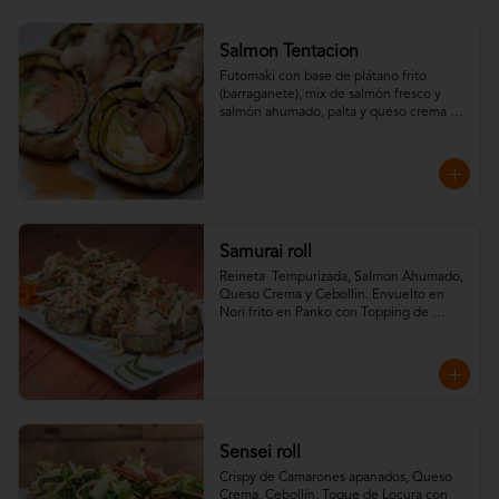
Salmon Tentacion
Futomaki con base de plátano frito 
(barraganete), mix de salmón fresco y 
salmón ahumado, palta y queso crema 
frito en Nori panko y Topping de Salsa 
Dinamita y Teriyaki.
Samurai roll
Reineta  Tempurizada, Salmon Ahumado, 
Queso Crema y Cebollin. Envuelto en 
Nori frito en Panko con Topping de 
Crispy de camarones, Kanikama, salsa fuji 
y salsa teriyaki.
Sensei roll
Crispy de Camarones apanados, Queso 
Crema, Cebollín, Toque de Locura con 