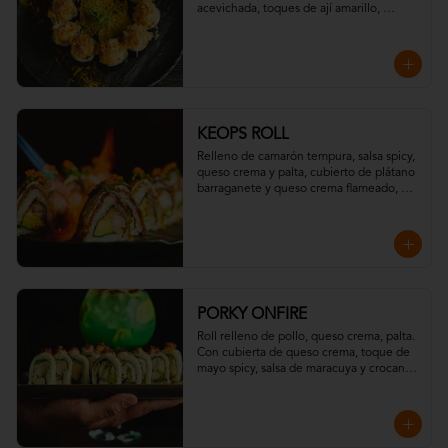
acevichada, toques de ají amarillo, 
chispas de tempura y hojuelas de 
"katsuobushi".
KEOPS ROLL
Relleno de camarón tempura, salsa spicy, 
queso crema y palta, cubierto de plátano 
barraganete y queso crema flameado, 
con topping de wakame y massago
PORKY ONFIRE
Roll relleno de pollo, queso crema, palta. 

Con cubierta de queso crema, toque de 
mayo spicy, salsa de maracuya y crocante 
de tocino.

Todo resaltado con un toque ahumado 
flameado